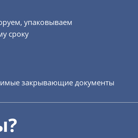
юруем, упаковываем
му сроку
димые закрывающие документы
ы?