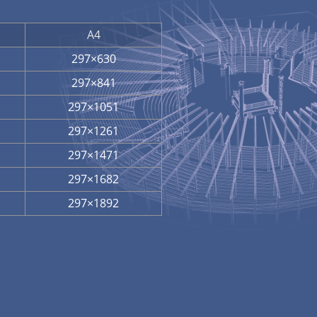
А4
297×630
297×841
297×1051
297×1261
297×1471
297×1682
297×1892