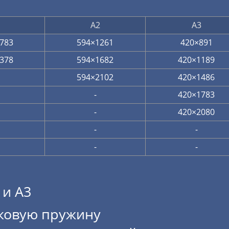
А2
А3
783
594×1261
420×891
378
594×1682
420×1189
594×2102
420×1486
-
420×1783
-
420×2080
-
-
-
-
 и А3
иковую пружину