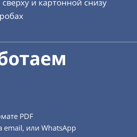
 сверху и картонной снизу
оробах
ботаем
рмате PDF
а email, или WhatsApp