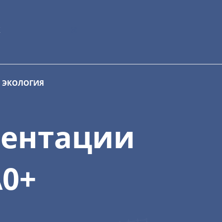
X
ЭКОЛОГИЯ
ментации
А0+