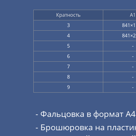
Кратность
А1
3
841×1
4
841×2
5
-
6
-
7
-
8
-
9
-
- Фальцовка в формат А4
- Брошюровка на пласт